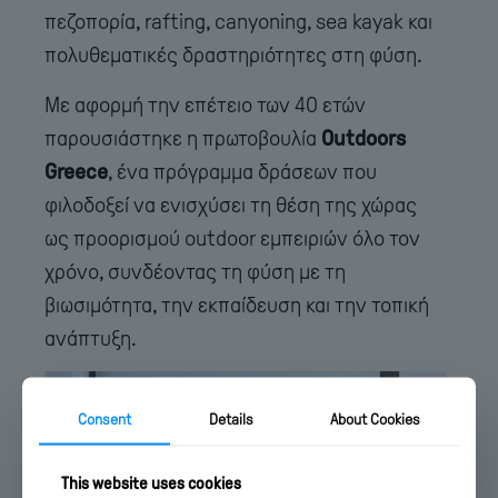
πεζοπορία, rafting, canyoning, sea kayak και
πολυθεματικές δραστηριότητες στη φύση.
Με αφορμή την επέτειο των 40 ετών
παρουσιάστηκε η πρωτοβουλία
Outdoors
Greece
, ένα πρόγραμμα δράσεων που
φιλοδοξεί να ενισχύσει τη θέση της χώρας
ως προορισμού outdoor εμπειριών όλο τον
χρόνο, συνδέοντας τη φύση με τη
βιωσιμότητα, την εκπαίδευση και την τοπική
ανάπτυξη.
Consent
Details
About Cookies
This website uses cookies