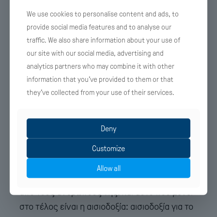
We use cookies to personalise content and ads, to
provide social media features and to analyse our
traffic. We also share information about your use of
our site with our social media, advertising and
analytics partners who may combine it with other
«Η σημερινή βραδιά ήταν μια στιγμή μεγάλης
information that you’ve provided to them or that
συγκίνησης, γιατί μας έφερε ξανά κοντά με
they’ve collected from your use of their services.
την ιστορία μας. Αναπολήσαμε πρόσωπα,
στιγμές και σταθμούς που σημάδεψαν την
Deny
πορεία της Trekking Hellas όλα αυτά τα
χρόνια. Ήταν όμως και μια στιγμή μεγάλης
Customize
χαράς, γιατί είδαμε μαζί το παρελθόν, το
Allow all
παρόν και το μέλλον της εταιρείας μας μέσα
από τους ανθρώπους της. Και αυτό που μένει
στο τέλος είναι η αισιοδοξία: αισιοδοξία για το