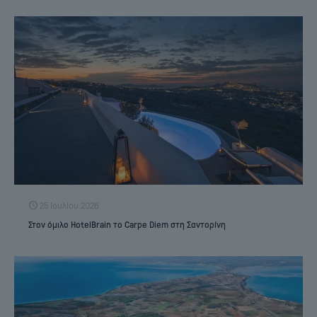
25 Ιουλίου 2026
Στον όμιλο HotelBrain το Carpe Diem στη Σαντορίνη