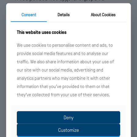
προστεθεί στο δυναμικό των Ikos Resorts και
Consent
Details
About Cookies
μάλιστα σε μία ιδιαιτέρως δύσκολη περίοδο
για τον παγκόσμιο τουρισμό, αντανακλά με
This website uses cookies
τον καλύτερο τρόπο το όραμά μας να
επενδύσουμε σ’ ένα νέο πρότυπο φιλοξενίας
We use cookies to personalise content and ads, to
5 αστέρων το οποίο, μέχρι πρόσφατα, δεν
provide social media features and to analyse our
υπήρχε σε κανένα θέρετρο της νότιας
traffic. We also share information about your use of
our site with our social media, advertising and
Μεσογείου. Δημιουργήσαμε ένα νέο διεθνές
analytics partners who may combine it with other
brand, διαφορετικό από ό,τι υπήρχε μέχρι
information that you’ve provided to them or that
τότε στην τουριστική αγορά της Μεσογείου,
they’ve collected from your use of their services.
το οποίο έχει γίνει συνώνυμο της υψηλής
ποιότητας και της θερμής φιλοξενίας. Θερμά
συγχαρητήρια στους ανθρώπους του Ομίλου
Deny
μας που συνέβαλαν στο δύσκολο αυτό
Customize
εγχείρημα,» επισήμανε ο Ανδρέας