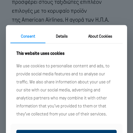
προσφέρει στους ταξιδιώτες επιπλέον
επιλογές με το κορυφαίο προϊόν
της American Airlines. Η αγορά των Η.Π.Α.
συνεχίζει να επιδεικνύει εντυπωσιακή
Consent
Details
About Cookies
ανάπτυξη στην Αθήνα, παραμένοντας
σταθερά στην πρώτη θέση μεταξύ των πιο
This website uses cookies
σημαντικών και δημοφιλών αγορών μας. Θα
θέλαμε να ευχηθούμε στον αεροπορικό
We use cookies to personalise content and ads, to
συνεργάτη μας μια εξαιρετικά επιτυχημένη
provide social media features and to analyse our
θερινή σεζόν και να επιβεβαιώσουμε την
traffic. We also share information about your use of
our site with our social media, advertising and
ακλόνητη δέσμευσή μας για την υποστήριξη
analytics partners who may combine it with other
των αναπτυξιακών σχεδίων της American
information that you’ve provided to them or that
Airlines από και προς την Αθήνα».
they’ve collected from your use of their services.