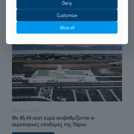
Deny
Customize
Σχετικά Άρθρα
Allow all
7 Αυγούστου 2026
Με 45,44 εκατ. ευρώ αναβαθμίζονται οι
αεροπορικές υποδομές της Πάρου