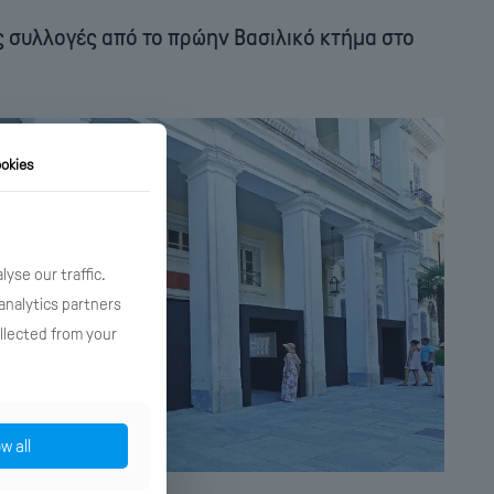
5
ς συλλογές από το πρώην Βασιλικό κτήμα στο
okies
yse our traffic.
analytics partners
llected from your
ow all