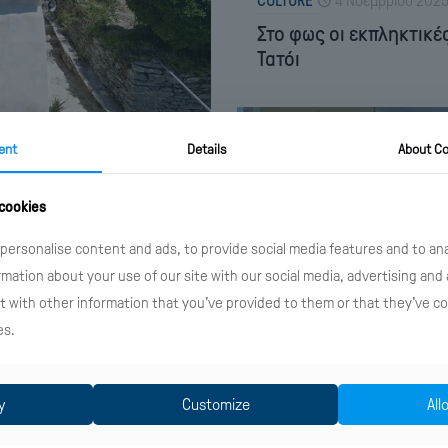
CULTURE
4 Νοεμβρίου 202
Στο φως οι εκπληκτικέ
Τατόι
ent
Details
About Co
 cookies
τίστης – Από τα
personalise content and ads, to provide social media features and to anal
rmation about your use of our site with our social media, advertising and 
 with other information that you’ve provided to them or that they’ve co
es.
y
Customize
All