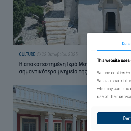
Cons
CULTURE
22 Οκτωβρίου 2025
This website uses
Η αποκατεστημένη Ιερά Μονή της Οσίας Θεοκ
σημαντικότερα μνημεία της Ικαρίας
We use cookies to 
We also share info
who may combine it
use of their servic
Den