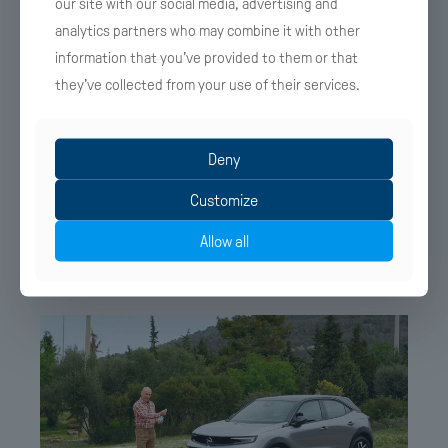
our site with our social media, advertising and
analytics partners who may combine it with other
information that you’ve provided to them or that
they’ve collected from your use of their services.
5 Απριλίου 2025
Δείτε πώς παρουσιάσαμε στο Newsit το
Deny
ολοκαίνουργιο και επερχόμενο ηλεκτρικό Toyota
CH-R+
Customize
Allow all
Λεπτομέρειες