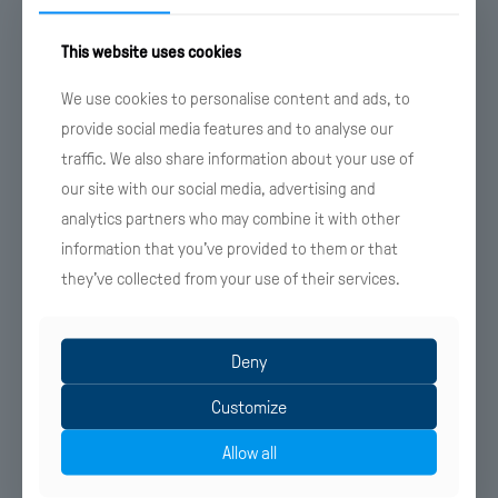
This website uses cookies
25 Ιουλίου 2026
Στον όμιλο HotelBrain το Carpe Diem στη
We use cookies to personalise content and ads, to
Σαντορίνη
provide social media features and to analyse our
traffic. We also share information about your use of
Λεπτομέρειες
our site with our social media, advertising and
analytics partners who may combine it with other
information that you’ve provided to them or that
they’ve collected from your use of their services.
Deny
Customize
Allow all