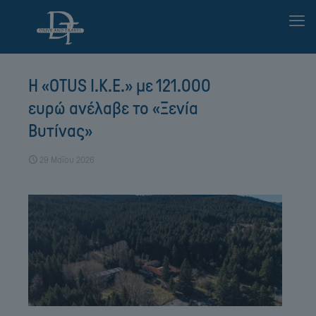
Η «OTUS I.K.E.» με 121.000
ευρώ ανέλαβε το «Ξενία
Βυτίνας»
29 Μαΐου 2026