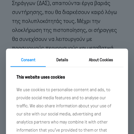
Σηράγγων (ΔΑΣ), απαιτούνται έργα βαριάς
συντήρησης, που θα διαρκέσουν καιρό λόγω
της πολυπλοκότητάς τους. Μέχρι την
ολοκλήρωση της πιστοποίησης, οι σήραγγες
θα συνεχίσουν να λειτουργούν με
προσωρινούς περιορισμούς και μεταβατικά
μέτρα ασφαλείας. Πρόκειται για αναγκαία
Consent
Details
About Cookies
μέτρα, που περιλαμβάνουν, μεταξύ άλλων, τη
διατήρηση -όπου απαιτείται- μίας λωρίδας
This website uses cookies
κυκλοφορίας ως λωρίδας έκτακτης ανάγκης
We use cookies to personalise content and ads, to
εκκένωσης σε περίπτωση ατυχήματος, με
provide social media features and to analyse our
σκοπό τη διασφάλιση της ασφάλειας των
traffic. We also share information about your use of
χρηστών», τόνισε ο κ. Σουρέτης.
our site with our social media, advertising and
analytics partners who may combine it with other
«Μέσω επενδύσεων 500 εκατ. ευρώ εντός
information that you’ve provided to them or that
της επόμενης πενταετίας, η Εγνατία Οδός θα