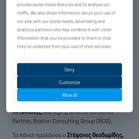
από
1 δισ. επιβάτες»
, πρόσθεσε ο Alexander
provide social media features and to analyse our
traffic. We also share information about your use of
Zinell, οι περισσότεροι εκ των οποίων θα
our site with our social media, advertising and
εξυπηρετούνται από αεροδρόμια μικρών
analytics partners who may combine it with other
νησιών. Αναφέρθηκε επίσης στην ενίσχυση
information that you’ve provided to them or that
των θέσεων εργασίας καθώς
στα αεροδρόμια
they’ve collected from your use of their services.
της Fraport εργάζονται σήμερα περίπου
14.000 άτομα
. Για την επόμενη μέρα ο Chief
Executive Officer της Fraport Greece τόνισε
Deny
την ανάγκη να βρεθεί ισορροπία μεταξύ των
Customize
δημόσιων και των ιδιωτικών επενδύσεων.
Allow all
Τη συζήτηση συντόνισε ο
Βασίλης
Αντωνιάδης
, Managing Director και Senior
Partner, Boston Consulting Group (BCG).
Το πάνελ προλόγισε ο
Στέφανος Θεοδωρίδης,