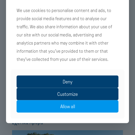
ασφαλή οδικό άξονα, αντάξιο των αναγκών
We use cookies to personalise content and ads, to
της Κρήτης. Ο ΒΟΑΚ δεν αφορά μόνο την
provide social media features and to analyse our
τουριστική κίνηση του νησιού. Ο στόχος είναι
traffic. We also share information about your use of
να βοηθήσει τους Κρητικούς, γι΄ αυτό και
our site with our social media, advertising and
analytics partners who may combine it with other
περιλαμβάνονται στο έργο οι παρεμβάσεις
information that you’ve provided to them or that
κυκλοφοριακής ροής στο Ηράκλειο, οι
they’ve collected from your use of their services.
εναλλακτικές διαδρομές που είναι
απαραίτητες στο Ρέθυμνο, αλλά και οι
συνδέσεις με το λιμάνι και το αεροδρόμιο στα
Deny
Χανιά», συμπλήρωσε ο υπουργός Υποδομών
Customize
και Μεταφορών.
Allow all
Σχετικά Άρθρα