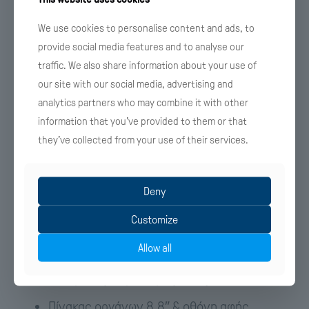
7 αερόσακοι
We use cookies to personalise content and ads, to
Ηλεκτρικό άνοιγμα της θύρας χώρου
provide social media features and to analyse our
αποσκευών
traffic. We also share information about your use of
our site with our social media, advertising and
Vegan δερμάτινες επενδύσεις
analytics partners who may combine it with other
καθισμάτων
information that you’ve provided to them or that
Ηλεκτρικά ρυθμιζόμενα (6
they’ve collected from your use of their services.
κατευθύνσεων) και θερμαινόμενα/
αεριζόμενα εμπρός καθίσματα,
Deny
θερμαινόμενο τιμόνι
Customize
Ambient ατμοσφαιρικός εσωτερικός
Allow all
φωτισμός καμπίνας επιβατών
Αυτόματος κλιματισμός δύο ζωνών
Πίνακας οργάνων 8,8″ & οθόνη αφής