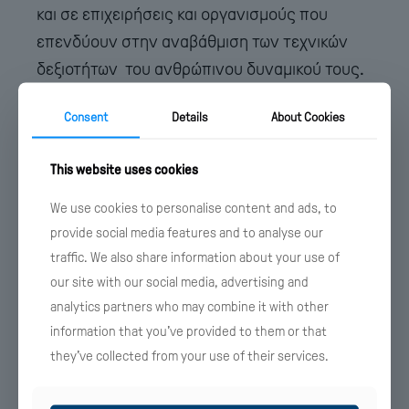
και σε επιχειρήσεις και οργανισμούς που
επενδύουν στην αναβάθμιση των τεχνικών
δεξιοτήτων του ανθρώπινου δυναμικού τους.
Τα σημαντικότερα επιτεύγματα
Consent
Details
About Cookies
860 υποτροφίες, Σιβιτανίδειος Δημόσια Σχολή
This website uses cookies
Τεχνών και Επαγγελμάτων Τεχνών και
Επαγγελμάτων Πολυτεχνικές Σχολές,
We use cookies to personalise content and ads, to
Πανεπιστήμια του Εξωτερικού, Σχολές
provide social media features and to analyse our
traffic. We also share information about your use of
Χημείας, Λιμενικό Σώμα, 579 βιβλία, 48,5
our site with our social media, advertising and
εκατομμύρια αντίτυπα, ναυτική εκπαίδευση,
analytics partners who may combine it with other
επαγγελματική Κατάρτιση, δωρεές σε
information that you’ve provided to them or that
τεχνική, επαγγελματική και ναυτική
they’ve collected from your use of their services.
εκπαίδευση και κατάρτιση, σε ΑΕΝ, ΕΠΑΛ και
εκπαιδευτικούς εξοπλισμούς.