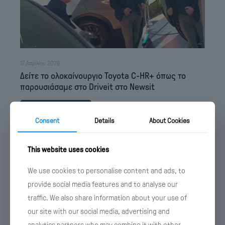
17 Απριλίου 2026
Δείτε το ολοκαίνουργιο Toyota C-HR+ όπως το
παρουσιάσαμε στο Driveit στο Newsit
Λεπτομέρειες
Consent
Details
About Cookies
This website uses cookies
We use cookies to personalise content and ads, to
provide social media features and to analyse our
traffic. We also share information about your use of
our site with our social media, advertising and
analytics partners who may combine it with other